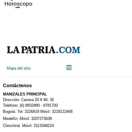
Horoscopo
Aeropuerto
Indicadores económicos
Droguerías
Mapa del sitio
Notarías
Contáctenos
MANIZALES PRINCIPAL
Calendario Tributario
Dirección: Carrera 20 # 46- 35
Teléfono: (6) 8932880 - 8781700
Bogotá. Tel: 3226819 Móvil: 3218122468
Sudoku
Medellín: Móvil: 3207273638
Chinchiná. Móvil: 3113348224