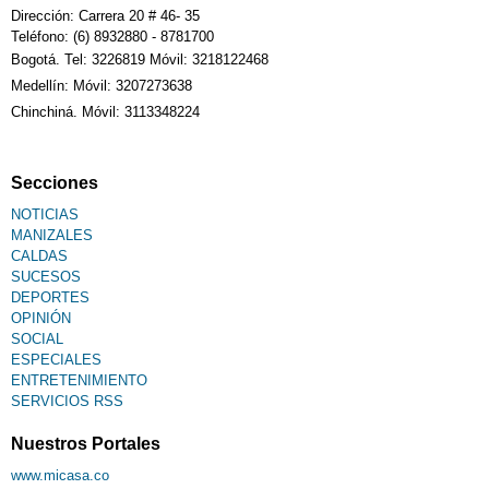
Dirección: Carrera 20 # 46- 35
Teléfono: (6) 8932880 - 8781700
Bogotá. Tel: 3226819 Móvil: 3218122468
Sudoku
Medellín: Móvil: 3207273638
Chinchiná. Móvil: 3113348224
Fallecimiento
Secciones
NOTICIAS
MANIZALES
CALDAS
SUCESOS
DEPORTES
OPINIÓN
SOCIAL
ESPECIALES
ENTRETENIMIENTO
SERVICIOS RSS
Nuestros Portales
www.micasa.co