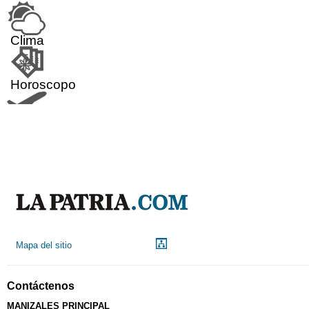
Clima
Horoscopo
Aeropuerto
Indicadores económicos
Droguerías
Mapa del sitio
Notarías
Contáctenos
Calendario Tributario
MANIZALES PRINCIPAL