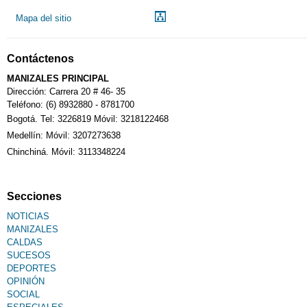
Mapa del sitio
Notarías
Contáctenos
Calendario Tributario
MANIZALES PRINCIPAL
Dirección: Carrera 20 # 46- 35
Teléfono: (6) 8932880 - 8781700
Bogotá. Tel: 3226819 Móvil: 3218122468
Sudoku
Medellín: Móvil: 3207273638
Chinchiná. Móvil: 3113348224
Fallecimiento
Secciones
NOTICIAS
MANIZALES
CALDAS
SUCESOS
DEPORTES
OPINIÓN
SOCIAL