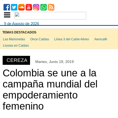
9 de Agosto de 2026
TEMAS DESTACADOS
Las Marionetas
Once Caldas
Línea 3 del Cable Aéreo
Aerocafé
ook
Lluvias en Caldas
CEREZA
Martes, Junio 18, 2019
App
Colombia se une a la
campaña mundial del
empoderamiento
femenino