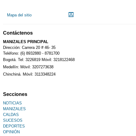
Droguerías
Mapa del sitio
Notarías
Contáctenos
Calendario Tributario
MANIZALES PRINCIPAL
Dirección: Carrera 20 # 46- 35
Teléfono: (6) 8932880 - 8781700
Bogotá. Tel: 3226819 Móvil: 3218122468
Sudoku
Medellín: Móvil: 3207273638
Chinchiná. Móvil: 3113348224
Fallecimiento
Secciones
NOTICIAS
MANIZALES
CALDAS
SUCESOS
DEPORTES
OPINIÓN