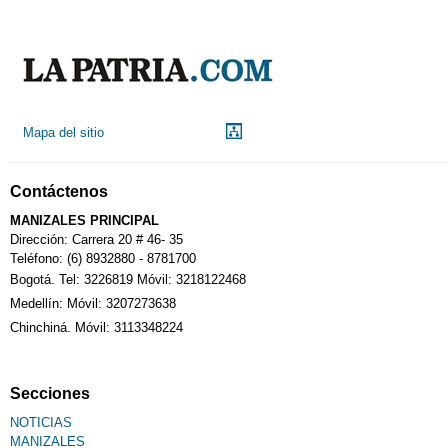
Indicadores económicos
Droguerías
Mapa del sitio
Notarías
Contáctenos
Calendario Tributario
MANIZALES PRINCIPAL
Dirección: Carrera 20 # 46- 35
Teléfono: (6) 8932880 - 8781700
Bogotá. Tel: 3226819 Móvil: 3218122468
Sudoku
Medellín: Móvil: 3207273638
Chinchiná. Móvil: 3113348224
Fallecimiento
Secciones
NOTICIAS
MANIZALES