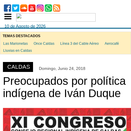
10 de Agosto de 2026
TEMAS DESTACADOS
Las Marionetas
Once Caldas
Línea 3 del Cable Aéreo
Aerocafé
ook
Lluvias en Caldas
CALDAS
Domingo, Junio 24, 2018
App
Preocupados por política
indígena de Iván Duque