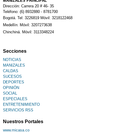
Calendario Tributario
MANIZALES PRINCIPAL
Dirección: Carrera 20 # 46- 35
Teléfono: (6) 8932880 - 8781700
Bogotá. Tel: 3226819 Móvil: 3218122468
Sudoku
Medellín: Móvil: 3207273638
Chinchiná. Móvil: 3113348224
Fallecimiento
Secciones
NOTICIAS
MANIZALES
CALDAS
SUCESOS
DEPORTES
OPINIÓN
SOCIAL
ESPECIALES
ENTRETENIMIENTO
SERVICIOS RSS
Nuestros Portales
www.micasa.co