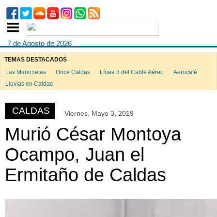
7 de Agosto de 2026
TEMAS DESTACADOS
Las Marionetas
Once Caldas
Línea 3 del Cable Aéreo
Aerocafé
ook
Lluvias en Caldas
CALDAS
Viernes, Mayo 3, 2019
App
Murió César Montoya
Ocampo, Juan el
Ermitaño de Caldas