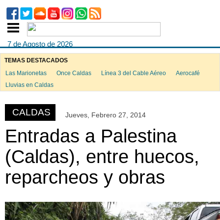
7 de Agosto de 2026
TEMAS DESTACADOS
Las Marionetas
Once Caldas
Línea 3 del Cable Aéreo
Aerocafé
ook
Lluvias en Caldas
CALDAS
Jueves, Febrero 27, 2014
App
Entradas a Palestina
(Caldas), entre huecos,
reparcheos y obras