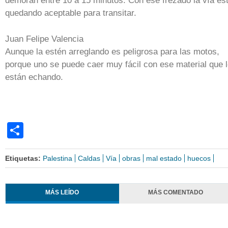
demoran entre 10 a 15 minutos. Con ese frezado la vía es
quedando aceptable para transitar.
Juan Felipe Valencia
Aunque la estén arreglando es peligrosa para las motos,
porque uno se puede caer muy fácil con ese material que 
están echando.
Share
Etiquetas:
Palestina
Caldas
Vía
obras
mal estado
huecos
MÁS LEÍDO
MÁS COMENTADO