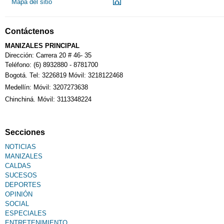
Mapa del sitio
Notarías
Contáctenos
Calendario Tributario
MANIZALES PRINCIPAL
Dirección: Carrera 20 # 46- 35
Teléfono: (6) 8932880 - 8781700
Bogotá. Tel: 3226819 Móvil: 3218122468
Sudoku
Medellín: Móvil: 3207273638
Chinchiná. Móvil: 3113348224
Fallecimiento
Secciones
NOTICIAS
MANIZALES
CALDAS
SUCESOS
DEPORTES
OPINIÓN
SOCIAL
ESPECIALES
ENTRETENIMIENTO