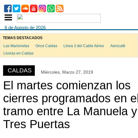
6 de Agosto de 2026
TEMAS DESTACADOS
Las Marionetas
Once Caldas
Línea 3 del Cable Aéreo
Aerocafé
ook
Lluvias en Caldas
CALDAS
Miércoles, Marzo 27, 2019
App
El martes comienzan los
cierres programados en e
tramo entre La Manuela y
Tres Puertas