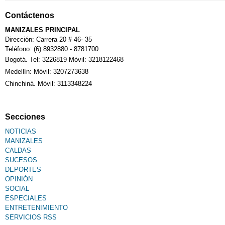
Contáctenos
Calendario Tributario
MANIZALES PRINCIPAL
Dirección: Carrera 20 # 46- 35
Teléfono: (6) 8932880 - 8781700
Bogotá. Tel: 3226819 Móvil: 3218122468
Sudoku
Medellín: Móvil: 3207273638
Chinchiná. Móvil: 3113348224
Fallecimiento
Secciones
NOTICIAS
MANIZALES
CALDAS
SUCESOS
DEPORTES
OPINIÓN
SOCIAL
ESPECIALES
ENTRETENIMIENTO
SERVICIOS RSS