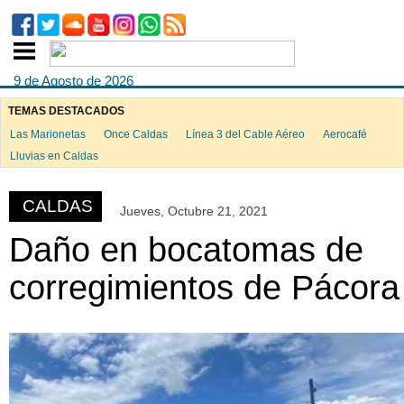
9 de Agosto de 2026
TEMAS DESTACADOS
Las Marionetas
Once Caldas
Línea 3 del Cable Aéreo
Aerocafé
ook
Lluvias en Caldas
CALDAS
Jueves, Octubre 21, 2021
App
Daño en bocatomas de
corregimientos de Pácora