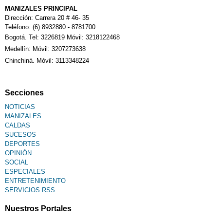
Calendario Tributario
MANIZALES PRINCIPAL
Dirección: Carrera 20 # 46- 35
Teléfono: (6) 8932880 - 8781700
Bogotá. Tel: 3226819 Móvil: 3218122468
Sudoku
Medellín: Móvil: 3207273638
Chinchiná. Móvil: 3113348224
Fallecimiento
Secciones
NOTICIAS
MANIZALES
CALDAS
SUCESOS
DEPORTES
OPINIÓN
SOCIAL
ESPECIALES
ENTRETENIMIENTO
SERVICIOS RSS
Nuestros Portales