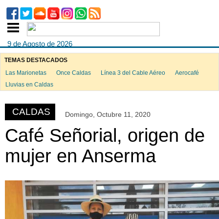
9 de Agosto de 2026
TEMAS DESTACADOS
Las Marionetas
Once Caldas
Línea 3 del Cable Aéreo
Aerocafé
ook
Lluvias en Caldas
CALDAS
Domingo, Octubre 11, 2020
App
Café Señorial, origen de
mujer en Anserma