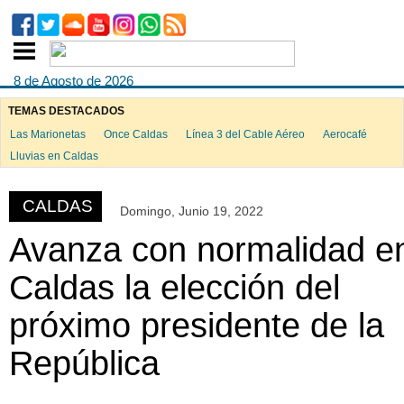
8 de Agosto de 2026
TEMAS DESTACADOS
Las Marionetas
Once Caldas
Línea 3 del Cable Aéreo
Aerocafé
ook
Lluvias en Caldas
CALDAS
Domingo, Junio 19, 2022
App
Avanza con normalidad e
Caldas la elección del
próximo presidente de la
República