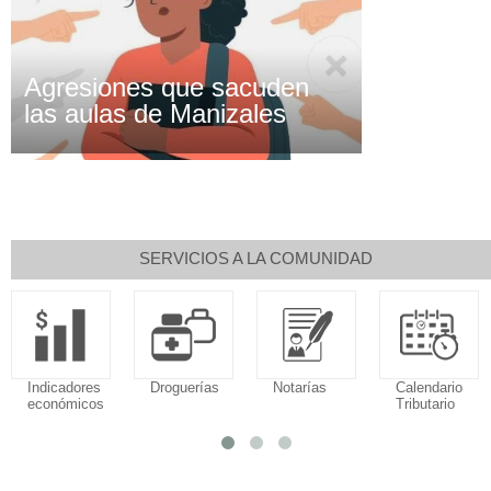
Agresiones que sacuden
las aulas de Manizales
SERVICIOS A LA COMUNIDAD
Indicadores
Droguerías
Notarías
Calendario
económicos
Tributario