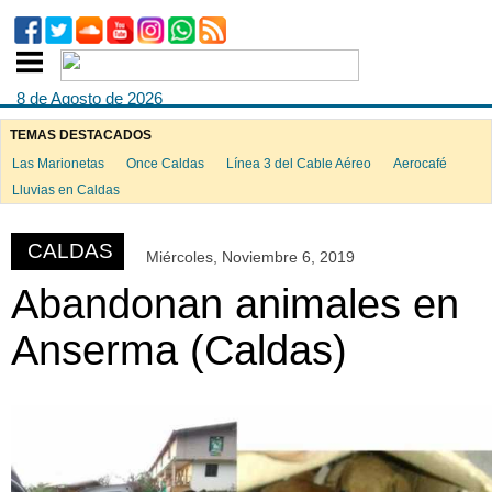
8 de Agosto de 2026
TEMAS DESTACADOS
Las Marionetas
Once Caldas
Línea 3 del Cable Aéreo
Aerocafé
ook
Lluvias en Caldas
CALDAS
Miércoles, Noviembre 6, 2019
App
Abandonan animales en
Anserma (Caldas)