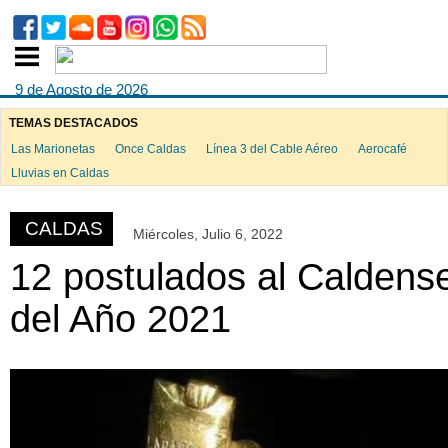
9 de Agosto de 2026
TEMAS DESTACADOS
Las Marionetas
Once Caldas
Línea 3 del Cable Aéreo
Aerocafé
ook
Lluvias en Caldas
CALDAS
Miércoles, Julio 6, 2022
App
12 postulados al Caldens
del Año 2021