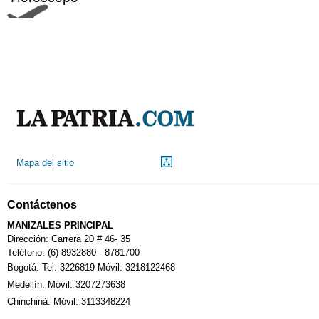
Aeropuerto
Indicadores económicos
Droguerías
Mapa del sitio
Notarías
Contáctenos
Calendario Tributario
MANIZALES PRINCIPAL
Dirección: Carrera 20 # 46- 35
Teléfono: (6) 8932880 - 8781700
Bogotá. Tel: 3226819 Móvil: 3218122468
Sudoku
Medellín: Móvil: 3207273638
Chinchiná. Móvil: 3113348224