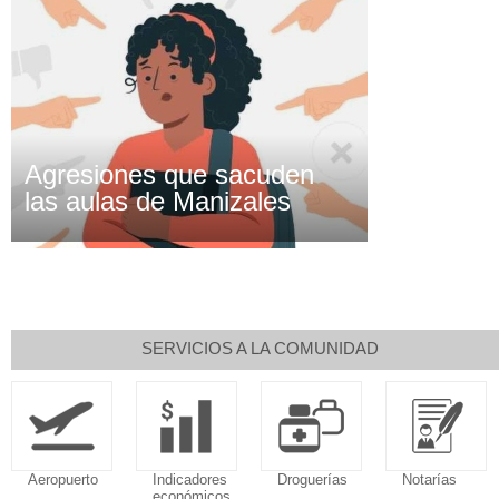
Agresiones que sacuden
las aulas de Manizales
SERVICIOS A LA COMUNIDAD
Indicadores
Droguerías
Notarías
Calendario
económicos
Tributario