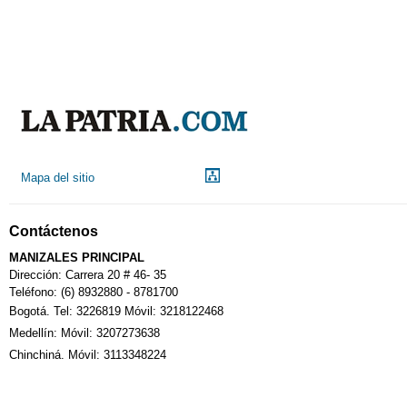
Aeropuerto
Indicadores económicos
Droguerías
Mapa del sitio
Notarías
Contáctenos
Calendario Tributario
MANIZALES PRINCIPAL
Dirección: Carrera 20 # 46- 35
Teléfono: (6) 8932880 - 8781700
Bogotá. Tel: 3226819 Móvil: 3218122468
Sudoku
Medellín: Móvil: 3207273638
Chinchiná. Móvil: 3113348224
Fallecimiento